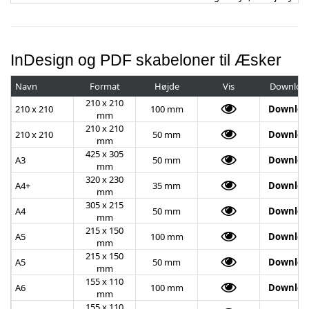
InDesign og PDF skabeloner til Æsker
Navn
Format
Højde
Vis
Downloa
210 x 210
210 x 210
100 mm
Downloa
mm
210 x 210
210 x 210
50 mm
Downloa
mm
425 x 305
A3
50 mm
Downloa
mm
320 x 230
A4+
35 mm
Downloa
mm
305 x 215
A4
50 mm
Downloa
mm
215 x 150
A5
100 mm
Downloa
mm
215 x 150
A5
50 mm
Downloa
mm
155 x 110
A6
100 mm
Downloa
mm
155 x 110