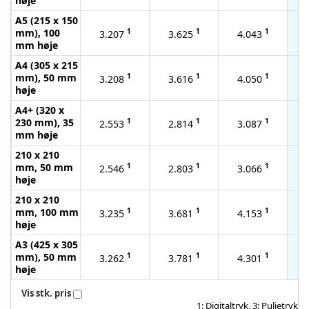
høje
A5 (215 x 150
mm), 100
1
1
1
3.207
3.625
4.043
mm høje
A4 (305 x 215
mm), 50 mm
1
1
1
3.208
3.616
4.050
høje
A4+ (320 x
230 mm), 35
1
1
1
2.553
2.814
3.087
mm høje
210 x 210
mm, 50 mm
1
1
1
2.546
2.803
3.066
høje
210 x 210
mm, 100 mm
1
1
1
3.235
3.681
4.153
høje
A3 (425 x 305
mm), 50 mm
1
1
1
3.262
3.781
4.301
høje
Vis stk. pris
1: Digitaltryk, 3: Puljetryk