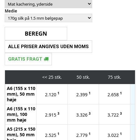
Medie
ALLE PRISER ANGIVES UDEN MOMS
GRATIS FRAGT
<<
25 stk.
50 stk.
75 stk.
1
A6 (155 x 110
mm), 50 mm
1
1
1
2.120
2.399
2.658
høje
A6 (155 x 110
mm), 100
3
3
3
2.915
3.326
3.722
mm høje
A5 (215 x 150
mm), 50 mm
1
1
1
2.525
2.779
3.022