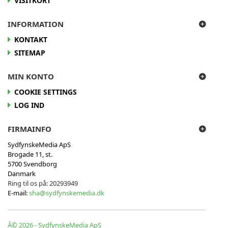
VISITKORT
INFORMATION
KONTAKT
SITEMAP
MIN KONTO
COOKIE SETTINGS
LOG IND
FIRMAINFO
SydfynskeMedia ApS
Brogade 11, st.
5700 Svendborg
Danmark
Ring til os på:
20293949
E-mail:
sha@sydfynskemedia.dk
Â© 2026 - SydfynskeMedia ApS